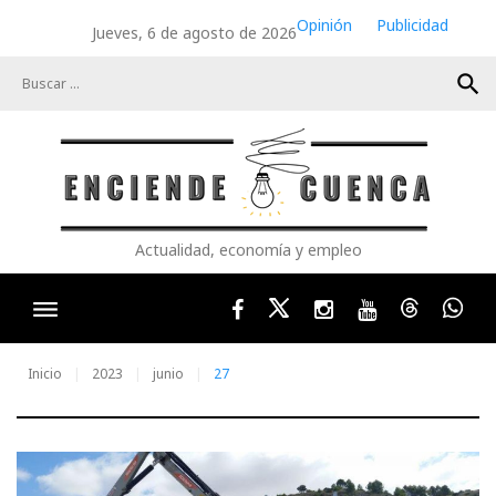
Skip
Opinión
Publicidad
Jueves, 6 de agosto de 2026
to
content
search
Actualidad, economía y empleo
Facebook
Twitter
Instagram
Youtube
Threads
Wha
Inicio
2023
junio
27
Día: