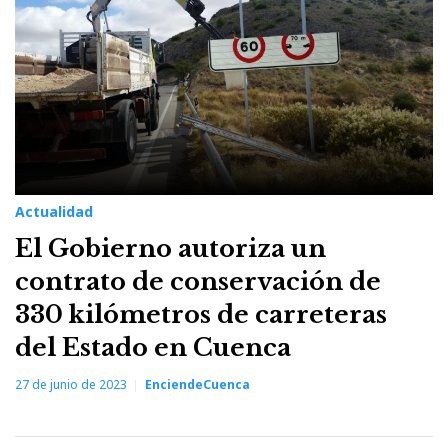
27
de
junio
de
2023
Actualidad
El Gobierno autoriza un
contrato de conservación de
330 kilómetros de carreteras
del Estado en Cuenca
27 de junio de 2023
EnciendeCuenca