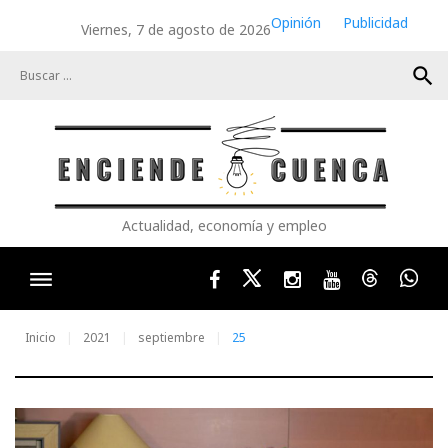
Skip
Opinión
Publicidad
Viernes, 7 de agosto de 2026
to
content
search
Actualidad, economía y empleo
Facebook
Twitter
Instagram
Youtube
Threads
Wha
Inicio
2021
septiembre
25
Día: